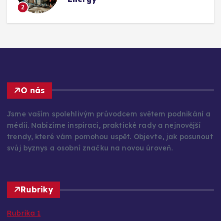
2
O nás
Jsme vaším spolehlivým průvodcem světem podnikání a
médií. Nabízíme inspiraci, praktické rady a nejnovější
trendy, které vám pomohou uspět. Objevte, jak posunout
svůj byznys a osobní značku na novou úroveň.
Rubriky
Rubrika 1