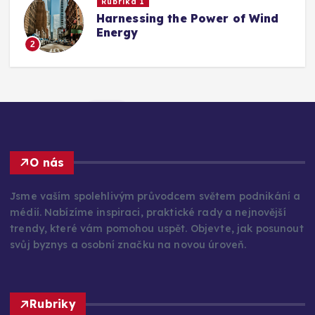
Rubrika 1
Harnessing the Power of Wind
Energy
2
O nás
Jsme vaším spolehlivým průvodcem světem podnikání a
médií. Nabízíme inspiraci, praktické rady a nejnovější
trendy, které vám pomohou uspět. Objevte, jak posunout
svůj byznys a osobní značku na novou úroveň.
Rubriky