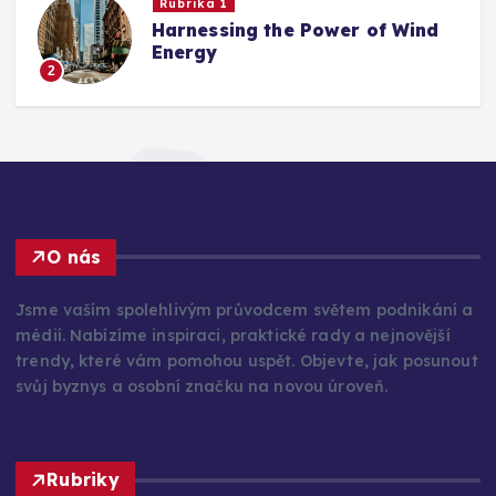
Rubrika 1
Harnessing the Power of Wind
Energy
2
O nás
Jsme vaším spolehlivým průvodcem světem podnikání a
médií. Nabízíme inspiraci, praktické rady a nejnovější
trendy, které vám pomohou uspět. Objevte, jak posunout
svůj byznys a osobní značku na novou úroveň.
Rubriky