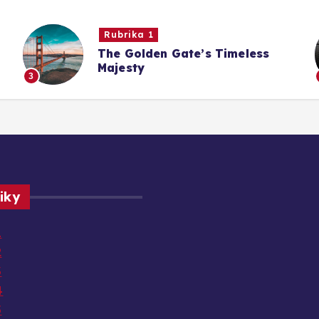
Rubrika 1
The Golden Gate’s Timeless
Majesty
3
iky
1
2
3
4
5