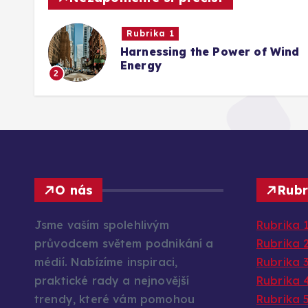
Rubrika 1
Harnessing the Power of Wind
Energy
2
O nás
Rubr
Jsme vaším spolehlivým
Rubrika 
průvodcem světem podnikání a
Rubrika 
médií. Nabízíme inspiraci,
Rubrika 
praktické rady a nejnovější
Rubrika 
trendy, které vám pomohou
Rubrika 