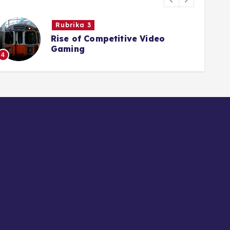
Rubrika 3
Rise of Competitive Video
Gaming
4
5