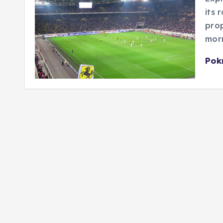
its 
prop
morn
Pok