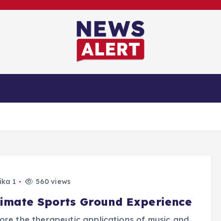
Rubrika 3
Rubrika 4
Rubrika 5
Ko
ika 1
560 views
timate Sports Ground Experience
ore the therapeutic applications of music and