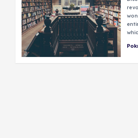
revo
wond
enti
whic
Pok