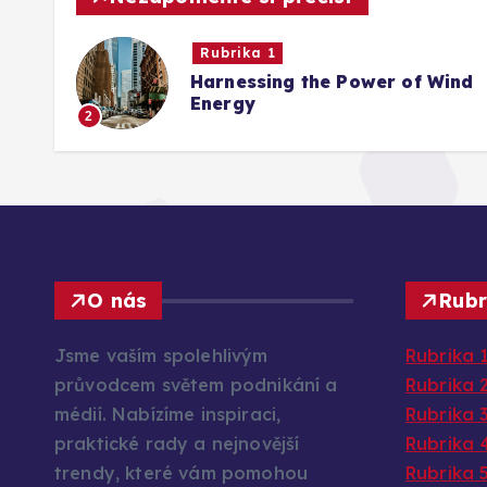
Rubrika 1
Harnessing the Power of Wind
Energy
2
O nás
Rubr
Jsme vaším spolehlivým
Rubrika 
průvodcem světem podnikání a
Rubrika 
médií. Nabízíme inspiraci,
Rubrika 
praktické rady a nejnovější
Rubrika 
trendy, které vám pomohou
Rubrika 