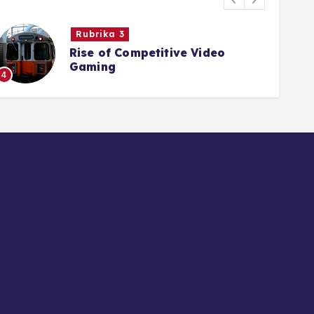
Rubrika 3
Rise of Competitive Video
Gaming
4
5