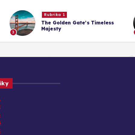
Rubrika 1
The Golden Gate’s Timeless
Majesty
3
iky
1
2
3
4
5