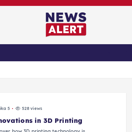
Rubrika 3
Rubrika 4
Rubrika 5
Ko
ika 5
528 views
novations in 3D Printing
over how 3D printing technology is