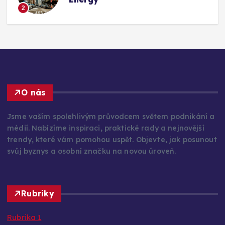
2
O nás
Jsme vaším spolehlivým průvodcem světem podnikání a
médií. Nabízíme inspiraci, praktické rady a nejnovější
trendy, které vám pomohou uspět. Objevte, jak posunout
svůj byznys a osobní značku na novou úroveň.
Rubriky
Rubrika 1